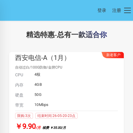
登录
注册
精选特惠-总有一款适合你
新老客户
西安电信-A（1月）
自动过白/100G防御/金牌CPU
4核
CPU
4GB
内存
50G
硬盘
10Mbps
带宽
限购:3次
结束时间:26-05-20-23点
￥9.90
/月
续费 ￥35.00/月