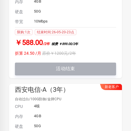
4GB
内存
50G
硬盘
10Mbps
带宽
限购:1次
结束时间:26-05-20-23点
￥588.00
/2年
续费 ￥899.00/2年
折算 24.50 /月
原价￥1200元/2年
活动结束
新老客户
西安电信-A（3年）
自动过白/100G防御/金牌CPU
4核
CPU
4GB
内存
50G
硬盘