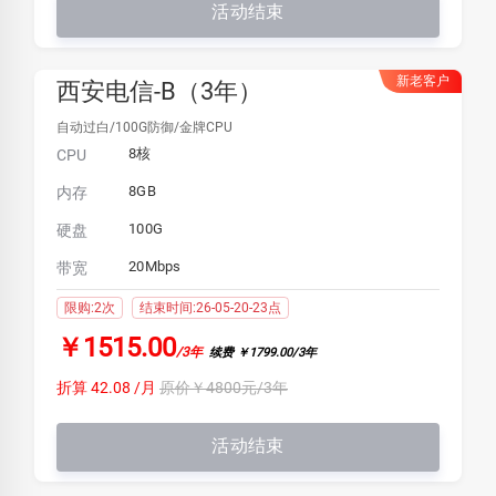
活动结束
新老客户
西安电信-B（3年）
自动过白/100G防御/金牌CPU
8核
CPU
8GB
内存
100G
硬盘
20Mbps
带宽
限购:2次
结束时间:26-05-20-23点
￥1515.00
/3年
续费 ￥1799.00/3年
折算 42.08 /月
原价￥4800元/3年
活动结束