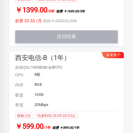
￥1399.00
/5年
续费 ￥1699.00/5年
折算 23.32 /月
原价￥3000元/5年
活动结束
新老客户
西安电信-B（1年）
自动过白/100G防御/金牌CPU
8核
CPU
8GB
内存
100G
硬盘
20Mbps
带宽
限购:2次
结束时间:26-05-20-23点
￥599.00
/1年
续费 ￥899.00/1年