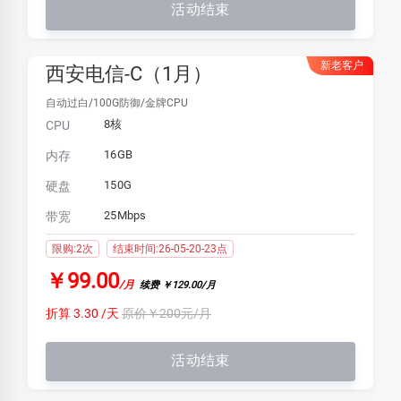
活动结束
新老客户
西安电信-C（1月）
自动过白/100G防御/金牌CPU
8核
CPU
16GB
内存
150G
硬盘
25Mbps
带宽
限购:2次
结束时间:26-05-20-23点
￥99.00
/月
续费 ￥129.00/月
折算 3.30 /天
原价￥200元/月
活动结束