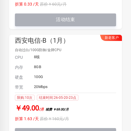
折算 0.33 /天
原价￥60元/月
活动结束
新老客户
西安电信-B（1月）
自动过白/100G防御/金牌CPU
8核
CPU
8GB
内存
100G
硬盘
20Mbps
带宽
限购:10次
结束时间:26-05-20-23点
￥49.00
/月
续费 ￥69.00/月
折算 1.63 /天
原价￥160元/月