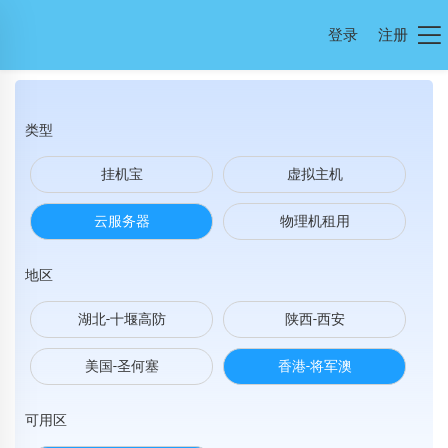
登录
注册
类型
挂机宝
虚拟主机
云服务器
物理机租用
地区
湖北-十堰高防
陕西-西安
美国-圣何塞
香港-将军澳
可用区