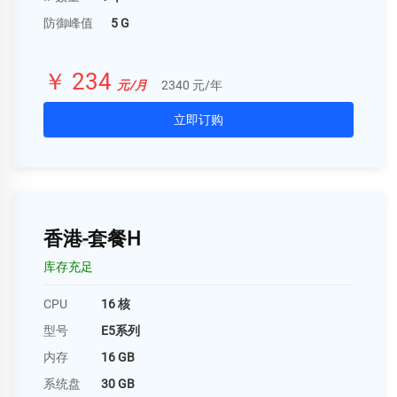
防御峰值
5 G
￥ 234
元/月
2340 元/年
立即订购
香港-套餐H
库存充足
CPU
16 核
型号
E5系列
内存
16 GB
系统盘
30 GB