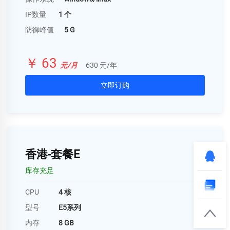
IP数量
1 个
防御峰值
5 G
￥ 63
元/月
630 元/年
立即订购
香港-套餐E
库存充足
CPU
4 核
型号
E5系列
内存
8 GB