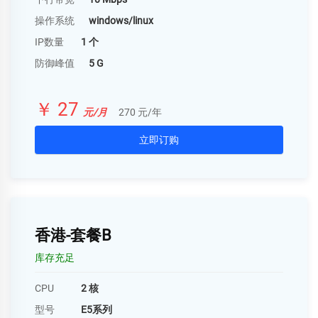
操作系统
windows/linux
IP数量
1 个
防御峰值
5 G
￥ 27
元/月
270 元/年
立即订购
香港-套餐B
库存充足
CPU
2 核
型号
E5系列